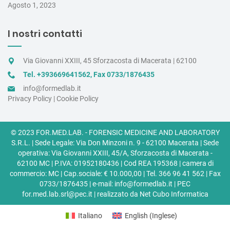
Agosto 1, 2023
I nostri contatti
Via Giovanni XXIII, 45 Sforzacosta di Macerata | 62100
Tel. +393669641562
,
Fax 0733/1876435
info@formedlab.it
Privacy Policy
|
Cookie Policy
© 2023 FOR.MED.LAB. - FORENSIC MEDICINE AND LABORATORY
S.R.L. | Sede Legale:
Via Don Minzoni n. 9 - 62100 Macerata |
Sede
operativa:
Via Giovanni XXIII, 45/A, Sforzacosta di Macerata -
62100 MC
| P.IVA: 01952180436 | Cod REA 195368 | camera di
commercio: MC | Cap.sociale: € 10.000,00 | Tel.
366 96 41 562 |
Fax
0733/1876435 | e-mail:
info@formedlab.it |
PEC
for.med.lab.srl@pec.it |
realizzato da
Net Cubo Informatica
Italiano
English
(
Inglese
)