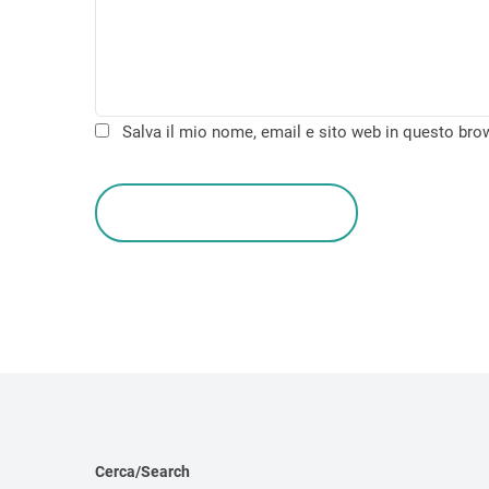
c
o
l
i
Salva il mio nome, email e sito web in questo br
leave a comment
Cerca/Search