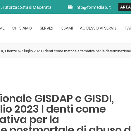
AREA
45 | Sforzacosta di Macerata
info@formedlab.it
ME
CHI SIAMO
SERVIZI
ESAMI
ACCESSO AI SERVIZI
TAR
Firenze 6-7 luglio 2023 I denti come matrice alternativa per la determinazione 
onale GISDAP e GISDI,
lio 2023 I denti come
ativa per la
e postmortale di abuso d