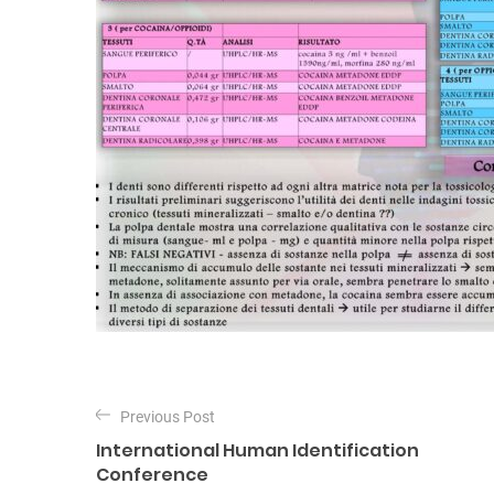
N
a
Previous Post
International Human Identification
v
Conference