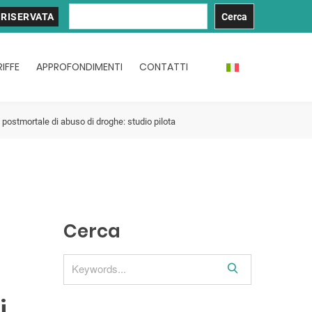
C
 RISERVATA
Cerca
e
r
c
a
IFFE
APPROFONDIMENTI
CONTATTI
postmortale di abuso di droghe: studio pilota
Cerca
S
e
i
a