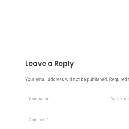
i
g
a
z
i
o
Leave a Reply
n
e
Your email address will not be published. Required 
a
r
t
i