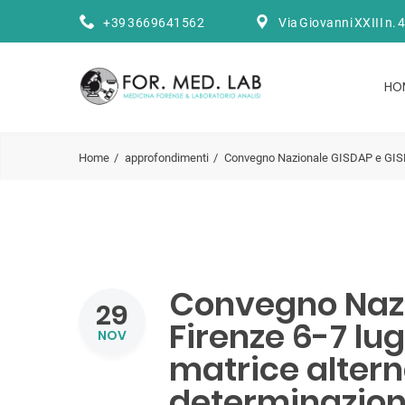
+39 3669641562
Via Giovanni XXIII n. 
HO
Home
approfondimenti
Convegno Nazionale GISDAP e GISDI, 
Convegno Nazi
29
Firenze 6-7 lug
NOV
matrice altern
determinazion